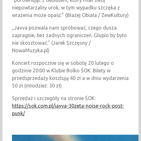
“porównując z debiutem, który miał swój
niepowtarzalny urok, w tym wypadku szczęka z
wrażenia może opaść.” (Błażej Obiała / ZewKultury)
„Javva pozwala nam spróbować, czego dusza
zapragnie, bez żadnych ograniczeń. Głupio by było
nie skosztować.” (Jarek Szczęsny /
NowaMuzyka.pl)
Koncert rozpocznie się w sobotę 20 lutego o
godzinie 20:00 w Klubie Bolko ŚOK. Bilety w
przedsprzedaży kosztują 40 zł a w dniu wydarzenia
50 zł (młodzież: 30 zł).
Sprzedaż i szczegóły na stronie ŚOK:
https://sok.com.pl/javva-30zeta-noise-rock-post-
punk/