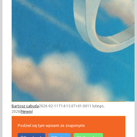
Bartosz Łabuda
2026-02-11T14:15:07+01:00
11 lutego,
2026
|
Newsy
|
Podziel się tym wpisem ze znajomymi