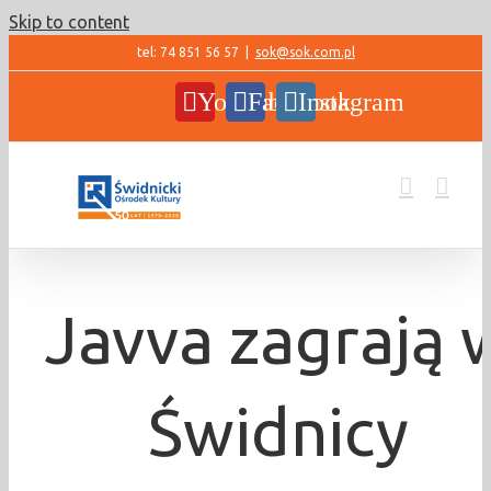
Skip to content
tel: 74 851 56 57
|
sok@sok.com.pl
YouTube
Facebook
Instagram
Javva zagrają 
Świdnicy