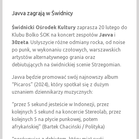
Javva zagrają w Świdnicy
Świdnicki Ośrodek Kultury
zaprasza 20 lutego do
Klubu Bolko ŚOK na koncert zespołów
Javva
i
30zeta
. Usłyszycie różne odmiany rocka, od noise
po punk, w wykonaniu czołowych, warszawskich
artystów alternatywnego grania oraz
debiutujących na świdnickiej scenie Strzegomian.
Javva będzie promować swój najnowszy album
“Picaros” (2024), który spotkał się z dużym
uznaniem dziennikarzy muzycznych:
“przez 5 sekund jesteście w Indonezji, przez
kolejnych 5 sekund na koncercie Stereolab, przez
kolejnych 5 na płycie punkowej, potem
afrykańskiej” (Bartek Chaciński / Polityka)