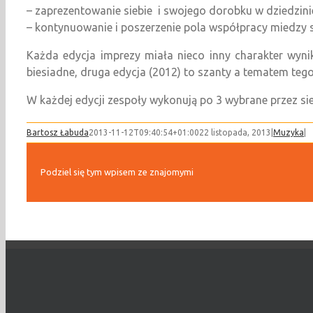
– zaprezentowanie siebie i swojego dorobku w dziedzini
– kontynuowanie i poszerzenie pola współpracy miedzy s
Każda edycja imprezy miała nieco inny charakter wynik
biesiadne, druga edycja (2012) to szanty a tematem tegor
W każdej edycji zespoły wykonują po 3 wybrane przez sie
Bartosz Łabuda
2013-11-12T09:40:54+01:00
22 listopada, 2013
|
Muzyka
|
Podziel się tym wpisem ze znajomymi