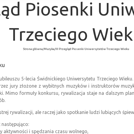
gląd Piosenki Un
Trzeciego Wie
Strona główna
/
Muzyka
/
III Przegląd Piosenki Uniwersytetów Trzeciego Wieku
ku
bileuszu 5-lecia Świdnickiego Uniwersytetu Trzeciego Wieku.
ez jury złożone z wybitnych muzyków i instruktorów muzyki
i. Mimo formuły konkursu, rywalizacja staje na dalszym plan
ób.
rej rywalizacji, ale raczej jako spotkanie ludzi lubiących śpie
 następująco:
y aktywności i spędzania czasu wolnego,