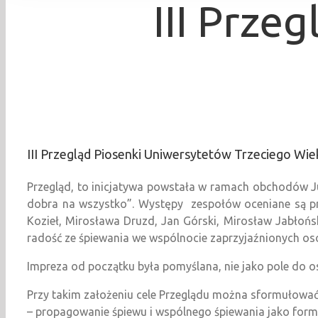
III Prze
III Przegląd Piosenki Uniwersytetów Trzeciego Wie
Przegląd, to inicjatywa powstała w ramach obchodów Ju
dobra na wszystko”. Występy zespołów oceniane są prz
Kozieł, Mirosława Druzd, Jan Górski, Mirosław Jabłońsk
radość ze śpiewania we wspólnocie zaprzyjaźnionych os
Impreza od początku była pomyślana, nie jako pole do ost
Przy takim założeniu cele Przeglądu można sformułować
– propagowanie śpiewu i wspólnego śpiewania jako form