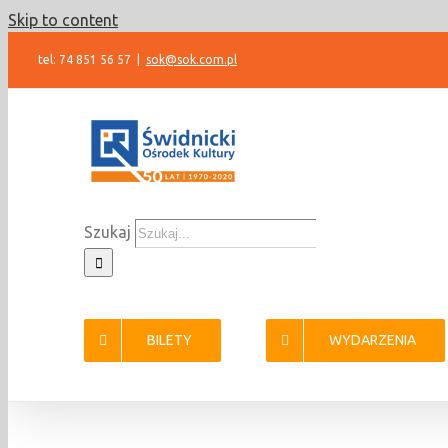
Skip to content
tel: 74 851 56 57
|
sok@sok.com.pl
Szukaj
BILETY
WYDARZENIA