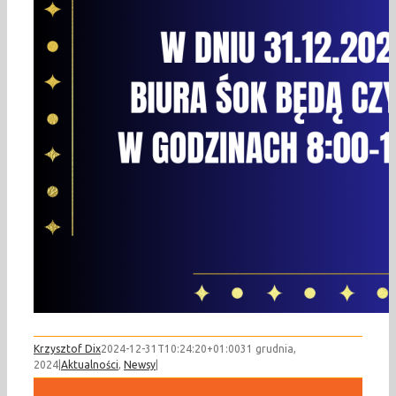
Krzysztof Dix
2024-12-31T10:24:20+01:00
31 grudnia,
2024
|
Aktualności
,
Newsy
|