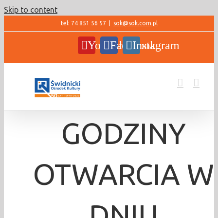
Skip to content
tel: 74 851 56 57
|
sok@sok.com.pl
YouTube
Facebook
Instagram
GODZINY
OTWARCIA W
DNIU