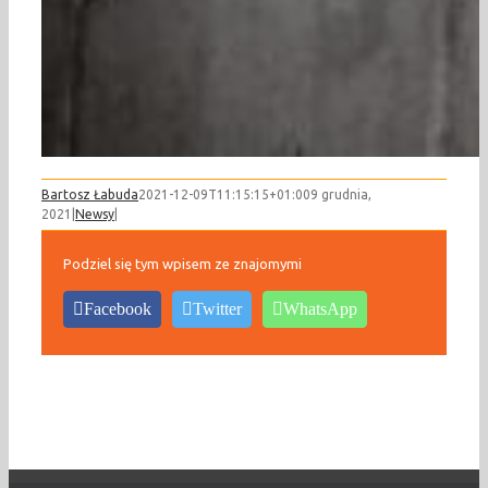
Bartosz Łabuda
2021-12-09T11:15:15+01:00
9 grudnia,
2021
|
Newsy
|
Podziel się tym wpisem ze znajomymi
Facebook
Twitter
WhatsApp