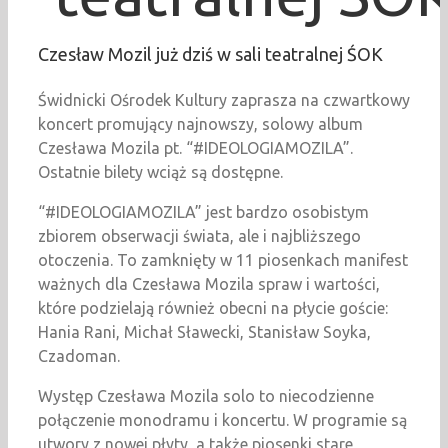
Czesław Mozil już dziś w sali teatralnej ŚOK
Świdnicki Ośrodek Kultury zaprasza na czwartkowy
koncert promujący najnowszy, solowy album
Czesława Mozila pt. “#IDEOLOGIAMOZILA”.
Ostatnie bilety wciąż są dostępne.
“#IDEOLOGIAMOZILA” jest bardzo osobistym
zbiorem obserwacji świata, ale i najbliższego
otoczenia. To zamknięty w 11 piosenkach manifest
ważnych dla Czesława Mozila spraw i wartości,
które podzielają również obecni na płycie goście:
Hania Rani, Michał Sławecki, Stanisław Soyka,
Czadoman.
Występ Czesława Mozila solo to niecodzienne
połączenie monodramu i koncertu. W programie są
utwory z nowej płyty, a także piosenki stare,