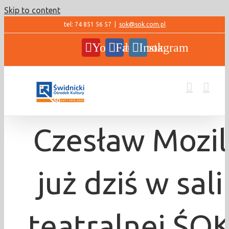
Skip to content
tel: 74 851 56 57
|
sok@sok.com.pl
YouTube
Facebook
Instagram
Czesław Mozil
już dziś w sali
teatralnej ŚO