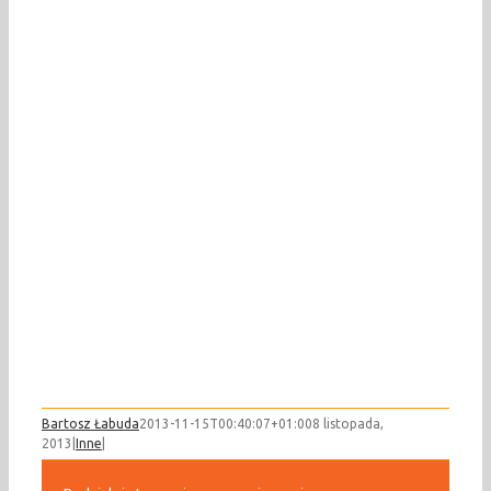
Bartosz Łabuda
2013-11-15T00:40:07+01:00
8 listopada,
2013
|
Inne
|