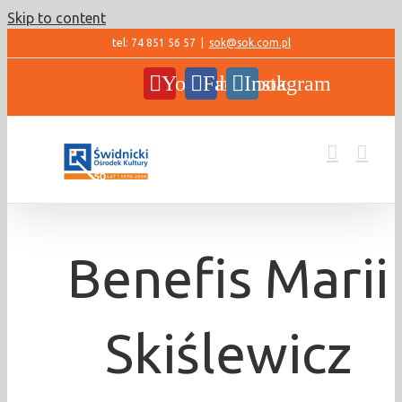
Skip to content
tel: 74 851 56 57
|
sok@sok.com.pl
YouTube
Facebook
Instagram
Benefis Marii
Skiślewicz