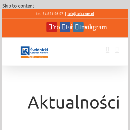
Skip to content
tel: 74 851 56 57
|
sok@sok.com.pl
YouTube
Facebook
Instagram
Aktualności