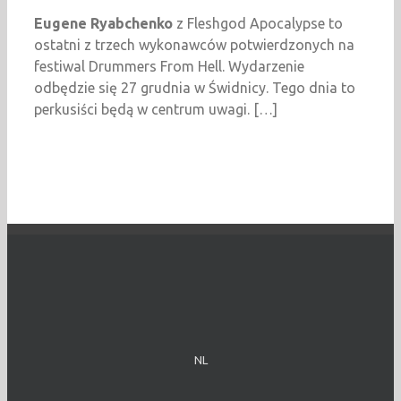
Eugene
Ryabchenko
z
Fleshgod
Apocalypse
to
ostatni z trzech wykonawc
ów potwierdzonych na
festiwal Drummers From Hell. Wydarzenie
odb
ędzie się 27 grudnia w Świdnicy. Tego dnia to
perkusiści będą w centrum uwagi. […]
NL