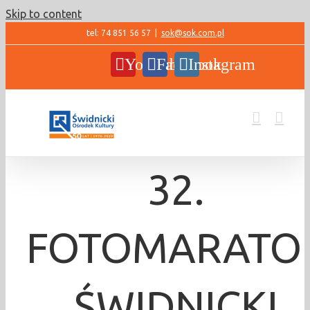
Skip to content
tel: 74 851 56 57
|
sok@sok.com.pl
YouTube
Facebook
Instagram
32.
FOTOMARATO
ŚWIDNICKI