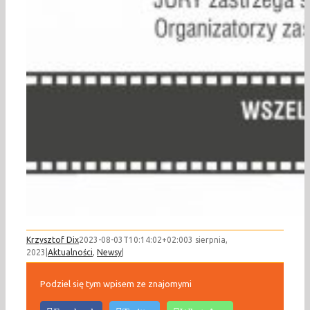
Krzysztof Dix
2023-08-03T10:14:02+02:00
3 sierpnia,
2023
|
Aktualności
,
Newsy
|
Podziel się tym wpisem ze znajomymi