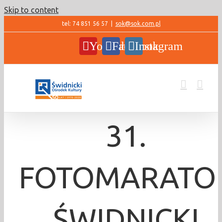
Skip to content
tel: 74 851 56 57
|
sok@sok.com.pl
YouTube
Facebook
Instagram
31.
FOTOMARATO
ŚWIDNICKI