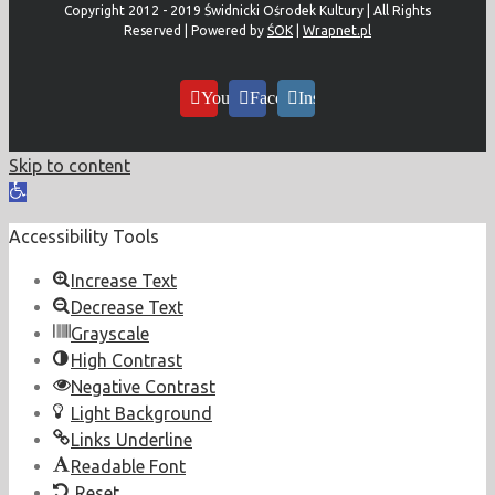
Copyright 2012 - 2019 Świdnicki Ośrodek Kultury | All Rights
Reserved | Powered by
ŚOK
|
Wrapnet.pl
YouTube
Facebook
Instagram
Skip to content
Open
toolbar
Accessibility Tools
Increase Text
Decrease Text
Grayscale
High Contrast
Negative Contrast
Light Background
Links Underline
Readable Font
Reset