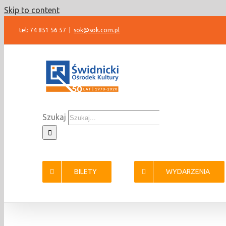
Skip to content
tel: 74 851 56 57
|
sok@sok.com.pl
Szukaj
BILETY
WYDARZENIA