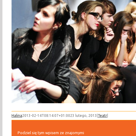
Halina
2013-02-14T08:14:07+01:00
23 lutego, 2013
|
Teatr
|
Podziel się tym wpisem ze znajomymi