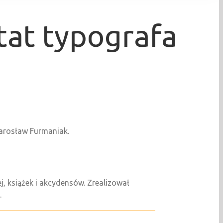
tat typografa
Jarosław Furmaniak.
j, książek i akcydensów. Zrealizował
.