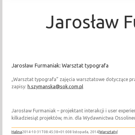
Jarosław F
Jarosław Furmaniak: Warsztat typografa
„Warsztat typografa” zajęcia warsztatowe dotyczące pra
zapisy:
h.szymanska@sok.com.pl
Jarosław Furmaniak – projektant interakcji i user experi
kilkadziesiąt projektów, m.in. dla Wydawnictwa Ossoli
Halina
2014-10-31T08:45:38+01:00
8 listopada, 2014
|
Warsztaty
|