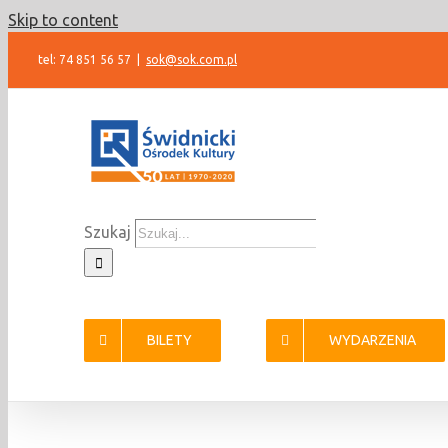
Skip to content
tel: 74 851 56 57
|
sok@sok.com.pl
Szukaj
BILETY
WYDARZENIA