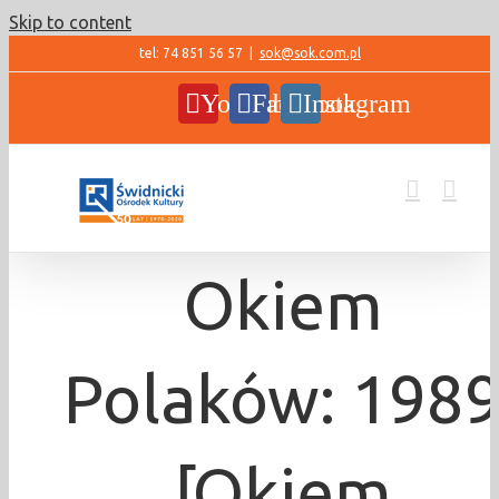
Skip to content
tel: 74 851 56 57
|
sok@sok.com.pl
YouTube
Facebook
Instagram
Okiem
Polaków: 198
[Okiem