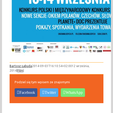
Bartosz Łabuda
2014-09-03T16:10:54+02:00
12 września,
2014
|
Film
|
Podziel się tym wpisem ze znajomymi
Facebook
Twitter
WhatsApp