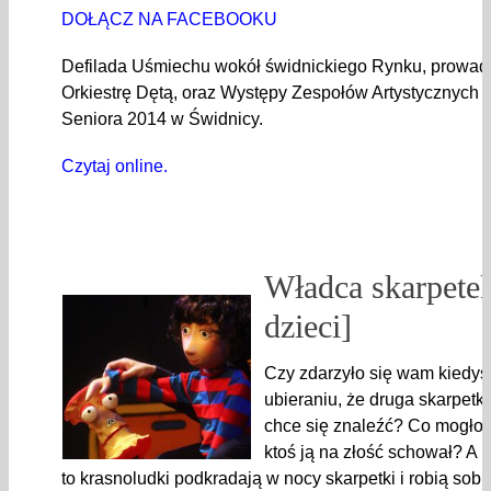
DOŁĄCZ NA FACEBOOKU
Defilada Uśmiechu wokół świdnickiego Rynku, prowad
Orkiestrę Dętą, oraz Występy Zespołów Artystycznyc
Seniora 2014 w Świdnicy.
Czytaj online.
Władca skarpetek
dzieci]
Czy zdarzyło się wam kiedyś
ubieraniu, że druga skarpetka
chce się znaleźć? Co mogło s
ktoś ją na złość schował? A
to krasnoludki podkradają w nocy skarpetki i robią sobi