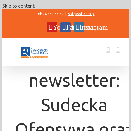
Skip to content
tel: 74 851 56 57
|
sok@sok.com.pl
YouTube
Facebook
Instagram
newsletter:
Sudecka
Ofensywa ora