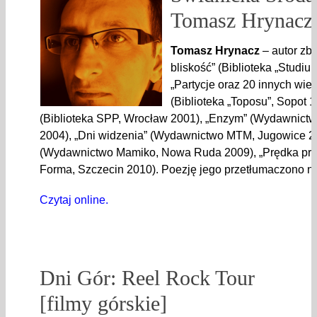
Tomasz Hrynacz 
Tomasz Hrynacz
– autor zbi
bliskość” (Biblioteka „Studiu
„Partycje oraz 20 innych wie
(Biblioteka „Toposu”, Sopot 1
(Biblioteka SPP, Wrocław 2001), „Enzym” (Wydawnic
2004), „Dni widzenia” (Wydawnictwo MTM, Jugowice 200
(Wydawnictwo Mamiko, Nowa Ruda 2009), „Prędka pr
Forma, Szczecin 2010). Poezję jego przetłumaczono n
Czytaj online.
Dni Gór: Reel Rock Tour
[filmy górskie]