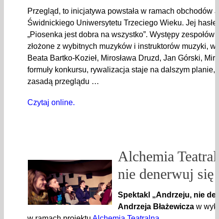
Przegląd, to inicjatywa powstała w ramach obchodów J
Świdnickiego Uniwersytetu Trzeciego Wieku. Jej hasł
„Piosenka jest dobra na wszystko”. Występy zespołów o
złożone z wybitnych muzyków i instruktorów muzyki, w
Beata Bartko-Kozieł, Mirosława Druzd, Jan Górski, Mir
formuły konkursu, rywalizacja staje na dalszym planie,
zasadą przeglądu …
Czytaj online.
Alchemia Teatral
nie denerwuj się 
Spektakl „Andrzeju, nie de
Andrzeja Błażewicza
w wyko
w ramach projektu
Alchemia Teatralna
.