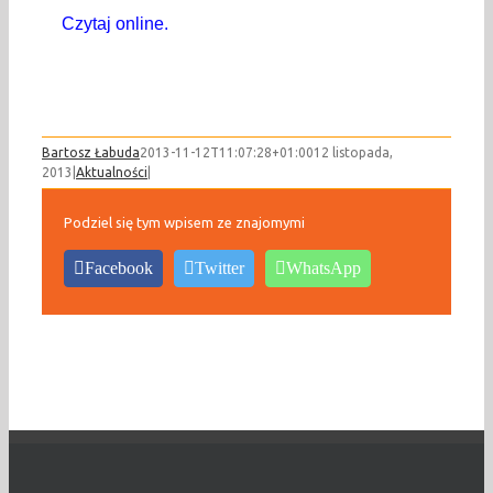
Czytaj online.
Bartosz Łabuda
2013-11-12T11:07:28+01:00
12 listopada,
2013
|
Aktualności
|
Podziel się tym wpisem ze znajomymi
Facebook
Twitter
WhatsApp