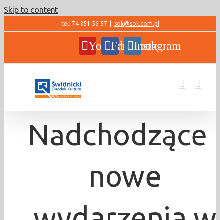
Skip to content
tel: 74 851 56 57
|
sok@sok.com.pl
YouTube
Facebook
Instagram
Nadchodzące 
nowe
wydarzenia w