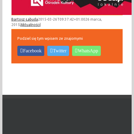
Bartosz Łabuda
2015-03-26T09:37:42+01:00
26 marca,
2015
|
Aktualności
|
Podziel się tym wpisem ze znajomymi
Facebook
Twitter
WhatsApp