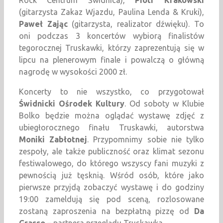
Rock Centrum Świdnica),
Piotr Krakowski
(gitarzysta Zakaz Wjazdu, Paulina Lenda & Kruki),
Paweł Zając
(gitarzysta, realizator dźwięku). To
oni podczas 3 koncertów wybiorą finalistów
tegorocznej Truskawki, którzy zaprezentują się w
lipcu na plenerowym finale i powalczą o główną
nagrodę w wysokości 2000 zł.
Koncerty to nie wszystko, co przygotował
Świdnicki Ośrodek Kultury
. Od soboty w Klubie
Bolko będzie można oglądać wystawę zdjęć z
ubiegłorocznego finału Truskawki, autorstwa
Moniki Zabłotnej
. Przypomnimy sobie nie tylko
zespoły, ale także publiczność oraz klimat sezonu
festiwalowego, do którego wszyscy fani muzyki z
pewnością już tęsknią. Wśród osób, które jako
pierwsze przyjdą zobaczyć wystawę i do godziny
19:00 zameldują się pod sceną, rozlosowane
zostaną zaproszenia na bezpłatną pizzę od
Da