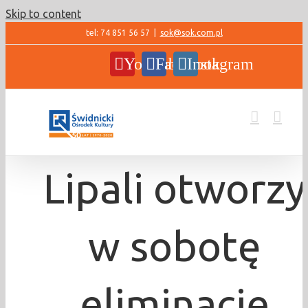
Skip to content
tel: 74 851 56 57
|
sok@sok.com.pl
YouTube
Facebook
Instagram
Lipali otworzy
w sobotę
eliminacje