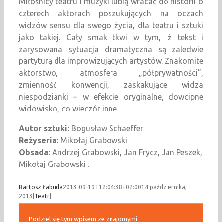
Miłośnicy teatru i muzyki lubią wracać do historii o
czterech aktorach poszukujących na oczach
widzów sensu dla swego życia, dla teatru i sztuki
jako takiej. Cały smak tkwi w tym, iż tekst i
zarysowana sytuacja dramatyczna są zaledwie
partyturą dla improwizujących artystów. Znakomite
aktorstwo, atmosfera „półprywatności”,
zmienność konwencji, zaskakujące widza
niespodzianki – w efekcie oryginalne, dowcipne
widowisko, co wieczór inne.
Autor sztuki:
Bogusław Schaeffer
Reżyseria:
Mikołaj Grabowski
Obsada:
Andrzej Grabowski, Jan Frycz, Jan Peszek,
Mikołaj Grabowski .
Bartosz Łabuda
2013-09-19T12:04:38+02:00
14 października,
2013
|
Teatr
|
Podziel się tym wpisem ze znajomymi