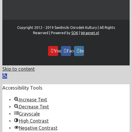
Copyright 2012 - 2019 Świdnicki Ośrodek Kultury | All Rights
Reserved | Powered by
ŚOK
|
Wrapnet.pl
YouTube
Facebook
Instagram
Skip to content
Open
toolbar
Accessibility Tools
Increase Text
Decrease Text
Grayscale
High Contrast
Negative Contrast