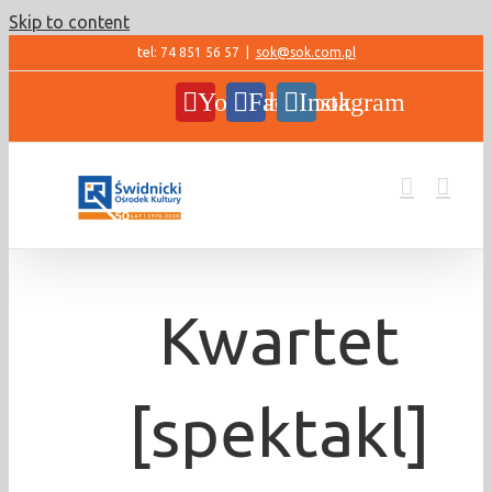
Skip to content
tel: 74 851 56 57
|
sok@sok.com.pl
YouTube
Facebook
Instagram
Kwartet
[spektakl]