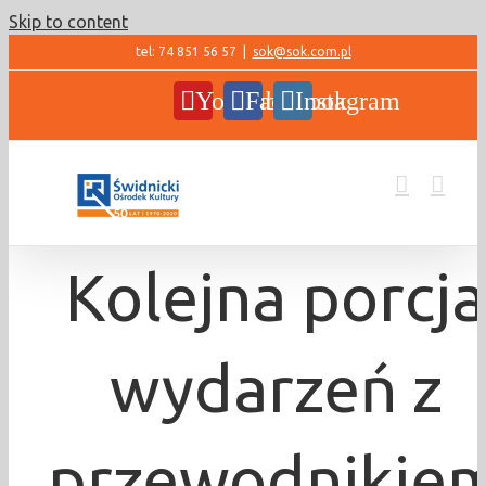
Skip to content
tel: 74 851 56 57
|
sok@sok.com.pl
YouTube
Facebook
Instagram
Kolejna porcja
wydarzeń z
przewodnikie