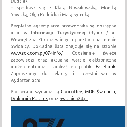
Dudziak,
– spotkasz się z Klarą Nowakowską, Moniką
Sawicką, Olgą Rudnicką i Małą Syrenką.
Bezpłatne egzemplarze przewodnika są dostępne
m.in. w
Informacji Turystycznej
(Rynek / ul.
Wewnętrzna 2) oraz w innych punktach na terenie
Świdnicy. Dokładna lista znajduje się na stronie
www.sok.com.pl/074info/
. Codziennie świeże
zapowiedzi oraz aktualną wersję elektroniczną
można natomiast znaleźć na profilu
Facebook
.
Zapraszamy do lektury i uczestnictwa w
wydarzeniach!
Partnerami wydania są
Chocoffee
,
MDK Świdnica
,
Drukarnia Poldruk
oraz
Swidnica24.pl
.