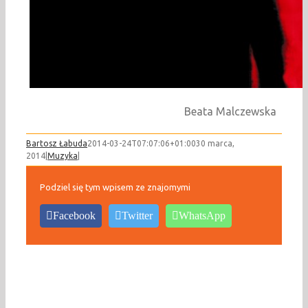
Beata Malczewska
Bartosz Łabuda
2014-03-24T07:07:06+01:00
30 marca,
2014
|
Muzyka
|
Podziel się tym wpisem ze znajomymi
Facebook
Twitter
WhatsApp