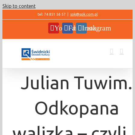
Skip to content
tel: 74 851 56 57
|
sok@sok.com.pl
YouTube
Facebook
Instagram
Julian Tuwim.
Odkopana
walizka – czyli 