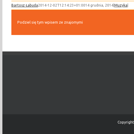
Bartosz Łabuda
2014-12-02T12:14:23+01:00
14 grudnia, 2014
|
Muzyka
|
Podziel się tym wpisem ze znajomymi
Copyright