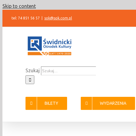
Skip to content
tel: 74 851 56 57
|
sok@sok.com.pl
Szukaj
BILETY
WYDARZENIA