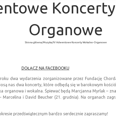
entowe Koncerty
Organowe
Strona główna
/
Muzyka
/
IV Adwentowe Koncerty Wokalno-Organowe
DOŁĄCZ NA FACEBOOKU
ku dwa wydarzenia zorganizowane przez Fundację Chorda 
są nas dwa koncerty, które odbędą się w barokowym kościółku 
zyka organowa i wokalna. Śpiewać będą Marcjanna Myrlak – z
 Marcelina i David Beucher (21. grudnia). Na organach zagra
okresie przedświątecznym bardzo serdecznie zapraszamy!