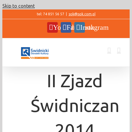
Skip to content
tel: 74 851 56 57
|
sok@sok.com.pl
YouTube
Facebook
Instagram
II Zjazd
Świdniczan
2014