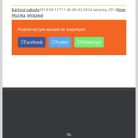
Bartosz Łabuda
2014-08-13T11:46:49+02:00
24 sierpnia, 2014
|
Inne
,
Muzyka
,
Wystawa
|
Podziel się tym wpisem ze znajomymi
Facebook
Twitter
WhatsApp
NL