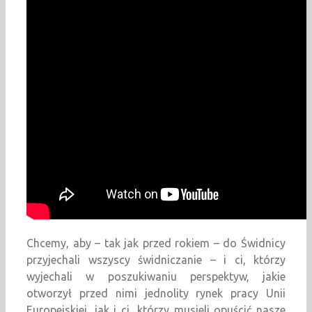
Chcemy, aby – tak jak przed rokiem – do Świdnicy
przyjechali wszyscy świdniczanie – i ci, którzy
wyjechali w poszukiwaniu perspektyw, jakie
otworzył przed nimi jednolity rynek pracy Unii
Europejskiej, jak i ci, którzy musieli opuścić nasze