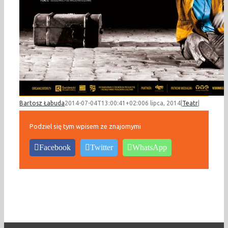
Bartosz Łabuda
2014-07-04T13:00:41+02:00
6 lipca, 2014
|
Teatr
|
Podziel się tym wpisem ze znajomymi
Facebook
Twitter
WhatsApp