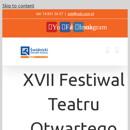
Skip to content
tel: 74 851 56 57
|
sok@sok.com.pl
YouTube
Facebook
Instagram
XVII Festiwal
Teatru
Otwartego