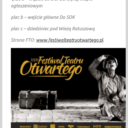
ogłoszeniowym
plac b – wejście główne Do SOK
plac c – dziedziniec pod Wieżą Ratuszową
Strona FTO:
www.festiwalteat
ruotwartego.pl