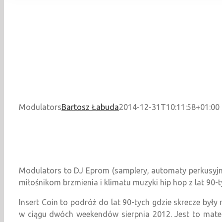
Modulators
Bartosz Łabuda
2014-12-31T10:11:58+01:00
Modulators to DJ Eprom (samplery, automaty perkusyjn
miłośnikom brzmienia i klimatu muzyki hip hop z lat 90-ty
Insert Coin to podróż do lat 90-tych gdzie skrecze by
w ciągu dwóch weekendów sierpnia 2012. Jest to materi