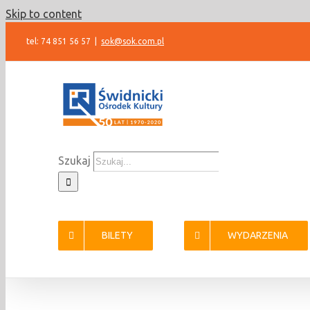
Skip to content
tel: 74 851 56 57
|
sok@sok.com.pl
Szukaj
BILETY
WYDARZENIA