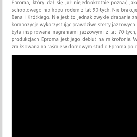
Eproma, który dał się już niejednokrotnie poznać ja
schoolowego hip hopu rodem z lat 90-tych. Nie brakuje
Bena i Krótkiego. Nie jest to jednak zwykłe drapanie 
kompozycje wykorzystując prawdziwe sterty jazzowych pł
była inspirowana nagraniami jazzowymi z lat 70-tych
produkcjach Eproma jest jego debiut na mikrofonie. W
zmiksowana na taśmie w domowym studio Eproma po czy