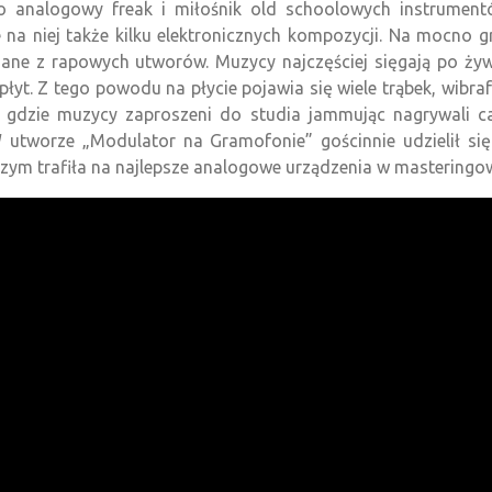
ko analogowy freak i miłośnik old schoolowych instrument
 na niej także kilku elektronicznych kompozycji. Na mocno g
znane z rapowych utworów. Muzycy najczęściej sięgają po ży
yt. Z tego powodu na płycie pojawia się wiele trąbek, wibraf
, gdzie muzycy zaproszeni do studia jammując nagrywali c
 utworze „Modulator na Gramofonie” gościnnie udzielił się
m trafiła na najlepsze analogowe urządzenia w masteringow