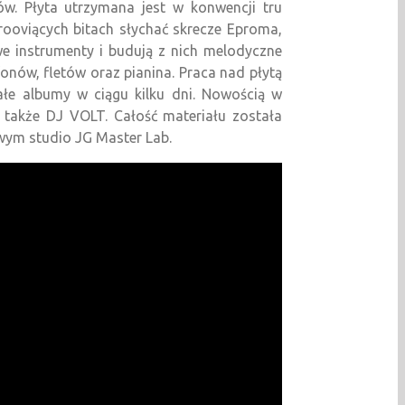
ów. Płyta utrzymana jest w konwencji tru
rooviących bitach słychać skrecze Eproma,
we instrumenty i budują z nich melodyczne
onów, fletów oraz pianina. Praca nad płytą
ałe albumy w ciągu kilku dni. Nowością w
 także DJ VOLT. Całość materiału została
ym studio JG Master Lab.