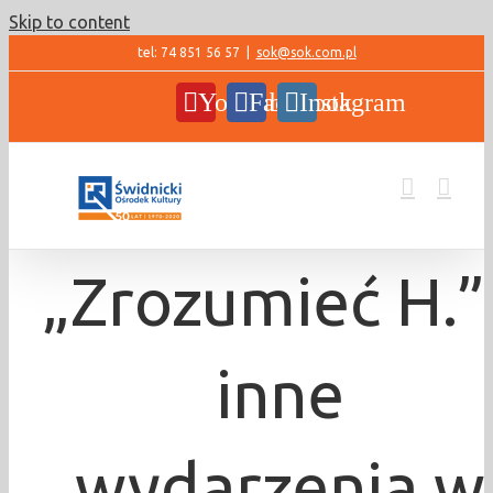
Skip to content
tel: 74 851 56 57
|
sok@sok.com.pl
YouTube
Facebook
Instagram
„Zrozumieć H.” 
inne
wydarzenia w