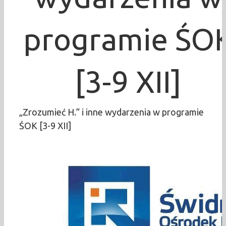
programie ŚO
[3-9 XII]
„Zrozumieć H.” i inne wydarzenia w programie
ŚOK [3-9 XII]