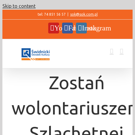
Skip to content
tel: 74 851 56 57
|
sok@sok.com.pl
YouTube
Facebook
Instagram
Zostań
wolontariusze
Szlachetnej