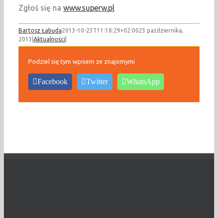
Zgłoś się na
www.superw.pl
Bartosz Łabuda
2013-10-23T11:18:29+02:00
23 października,
2013
|
Aktualności
|
Podziel się tym wpisem ze znajomymi
Facebook
Twitter
WhatsApp