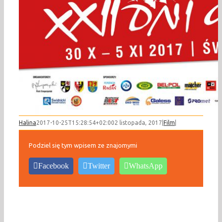
Halina
2017-10-25T15:28:54+02:00
2 listopada, 2017
|
Film
|
Podziel się tym wpisem ze znajomymi
Facebook
Twitter
WhatsApp