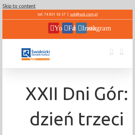
Skip to content
tel: 74 851 56 57
|
sok@sok.com.pl
YouTube
Facebook
Instagram
XXII Dni Gór:
dzień trzeci