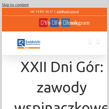
Skip to content
tel: 74 851 56 57
|
sok@sok.com.pl
YouTube
Facebook
Instagram
XXII Dni Gór:
zawody
wspinaczkow