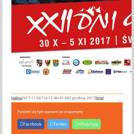
Halina
2017-11-06T16:12:46+01:00
3 grudnia, 2017
|
Inne
|
Podziel się tym wpisem ze znajomymi
Facebook
Twitter
WhatsApp