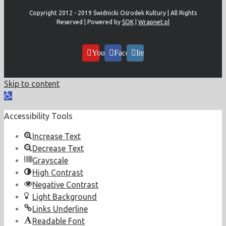
Copyright 2012 - 2019 Świdnicki Ośrodek Kultury | All Rights
Reserved | Powered by
ŚOK
|
Wrapnet.pl
YouTube
Facebook
Instagram
Skip to content
Open
toolbar
Accessibility Tools
Increase Text
Decrease Text
Grayscale
High Contrast
Negative Contrast
Light Background
Links Underline
Readable Font