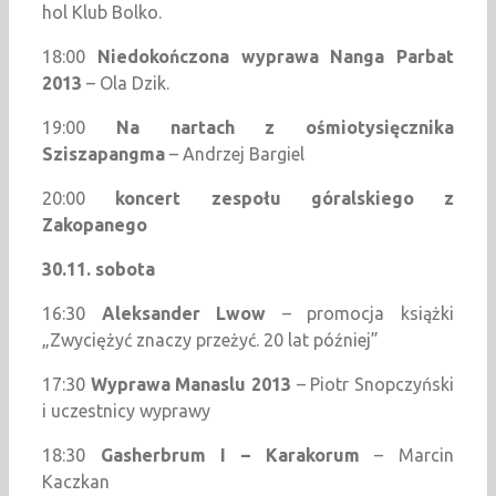
hol Klub Bolko.
18:00
Niedokończona wyprawa Nanga Parbat
2013
– Ola Dzik.
19:00
Na nartach z ośmiotysięcznika
Sziszapangma
– Andrzej Bargiel
20:00
koncert zespołu góralskiego z
Zakopanego
30.11. sobota
16:30
Aleksander Lwow
– promocja książki
„Zwyciężyć znaczy przeżyć. 20 lat później”
17:30
Wyprawa Manaslu 2013
– Piotr Snopczyński
i uczestnicy wyprawy
18:30
Gasherbrum I – Karakorum
– Marcin
Kaczkan