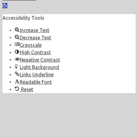
Open
toolbar
Accessibility Tools
Increase Text
Decrease Text
Grayscale
High Contrast
Negative Contrast
Light Background
Links Underline
Readable Font
Reset