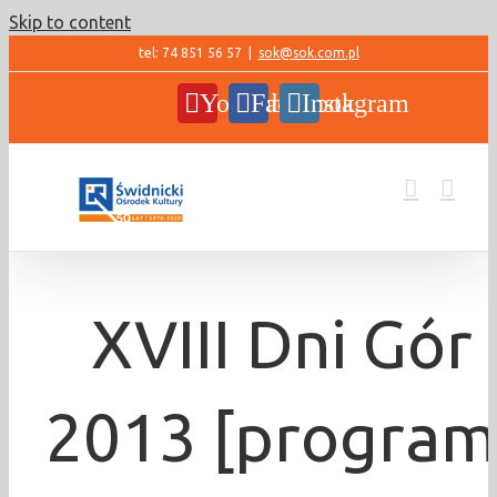
Skip to content
tel: 74 851 56 57
|
sok@sok.com.pl
YouTube
Facebook
Instagram
XVIII Dni Gór
2013 [program