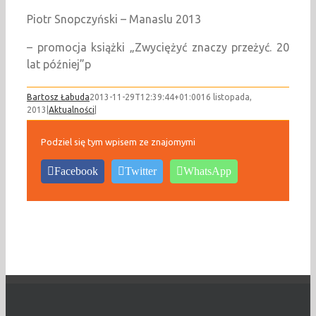
Piotr Snopczyński – Manaslu 2013
– promocja książki „Zwyciężyć znaczy przeżyć. 20
lat później”p
Bartosz Łabuda
2013-11-29T12:39:44+01:00
16 listopada,
2013
|
Aktualności
|
Podziel się tym wpisem ze znajomymi
Facebook
Twitter
WhatsApp