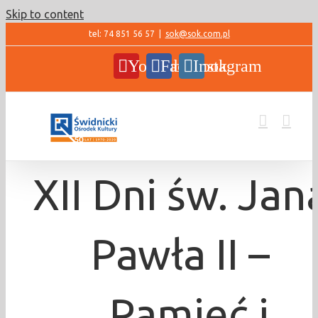
Skip to content
tel: 74 851 56 57
|
sok@sok.com.pl
YouTube
Facebook
Instagram
XII Dni św. Jan
Pawła II –
„Pamięć i