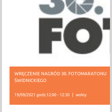
WRĘCZENIE NAGRÓD 30. FOTOMARATONU
ŚWIDNICKIEGO
19/09/2021 godz.12:00
-
12:30
|
wolny