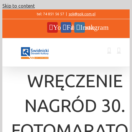
Skip to content
tel: 74 851 56 57
|
sok@sok.com.pl
YouTube
Facebook
Instagram
WRĘCZENIE
NAGRÓD 30.
FOTOMARATO