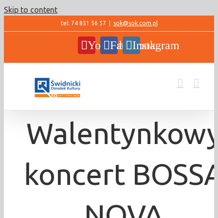
Skip to content
tel: 74 851 56 57
|
sok@sok.com.pl
YouTube
Facebook
Instagram
Walentynkow
koncert BOSS
NOVA