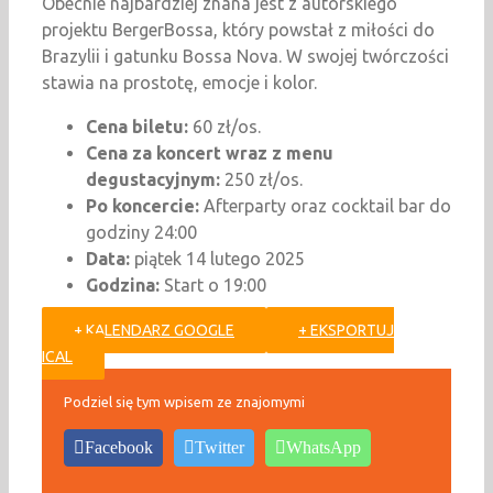
Obecnie najbardziej znana jest z autorskiego
projektu BergerBossa, który powstał z miłości do
Brazylii i gatunku Bossa Nova. W swojej twórczości
stawia na prostotę, emocje i kolor.
Cena biletu:
60 zł/os.
Cena za koncert wraz z menu
degustacyjnym:
250 zł/os.
Po koncercie:
Afterparty oraz cocktail bar do
godziny 24:00
Data:
piątek 14 lutego 2025
Godzina:
Start o 19:00
+ KALENDARZ GOOGLE
+ EKSPORTUJ
ICAL
Podziel się tym wpisem ze znajomymi
Facebook
Twitter
WhatsApp