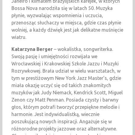
Janeiro i klimatem brazylijskich kafejek, w których
Bossa Nova narodziła się w latach 50. Muzyka
płynie, wyzwalając wspomnienia i uczucia,
przenosząc słuchaczy w miejsca, gdzie czas płynie
wolniej, a każdy dźwięk jest jak delikatne muśnięcie
wiatru.
Katarzyna Berger
– wokalistka, songwriterka.
Swoją pasję i umiejętności rozwijała we
Wrocławskiej i Krakowskiej Szkole Jazzu i Muzyki
Rozrywkowej. Brała udział w wielu warsztatach, w
tym w prestiżowym New York Jazz Master’s, gdzie
miała okazję uczyć się od takich znakomitych
muzyków jak Judy Niemack, Kendrick Scott, Miguel
Zenon czy Matt Penman. Posiada czysty i barwny
głos, którym potrafi tworzyć przepiękne melodie i
harmonie. Jest indywidualistką, wiecznie
poszukującą nowych inspiracji. Angażuje się w
różnorodne projekty jazzowe oraz alternatywne.