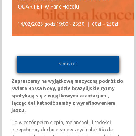
QUARTET w Park Hotelu
14/02/2025 godz.19:00
-
23:30
|
60zł – 250zł
KUP BILET
Zapraszamy na wyjątkową muzyczną podróż do
świata Bossa Novy, gdzie brazylijskie rytmy
spotykają się z wyjątkowymi aranżacjami,
łącząc delikatność samby z wyrafinowaniem
jazzu.
To wieczór pełen ciepła, melancholii i radości,
przepełniony duchem słonecznych plaż Rio de