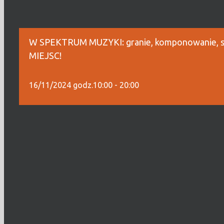
W SPEKTRUM MUZYKI: granie, komponowanie, s
MIEJSC!
16/11/2024 godz.10:00
-
20:00
W ramach „Manufaktury zespołów” prezentujemy trzeci
interakcję z uczestnikami. W ramach cyklu wykładów sp
w swoich dziedzinach. Zapraszamy też na inne działani
warsztaty, występy, jam sessions:
http://sok.com.pl/man
📍
ŚWIDNICA |
ZMIANA MIEJSCA:
Świdnicki Ośrodek 
domofonem)