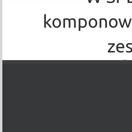
komponowan
ze
Stron
Bartosz Łabuda
TO WYDARZENIE 