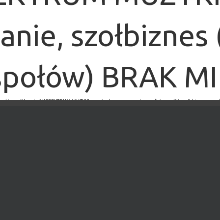
ie, szołbiznes
społów) BRAK MI
a główna
/
Muzyka
/
W SPEKTRUM MUZYKI: granie, komponowanie, szołbiznes (Manufaktura zespo
×
MINĘŁO.