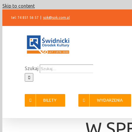
Skip to content
tel: 74 851 56 57
|
sok@sok.com.pl
Szukaj
BILETY
WYDARZENIA
W SP