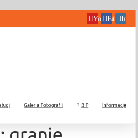
YouTube
Facebook
Insta
sługi
Galeria Fotografii
BIP
Informacje
granie,