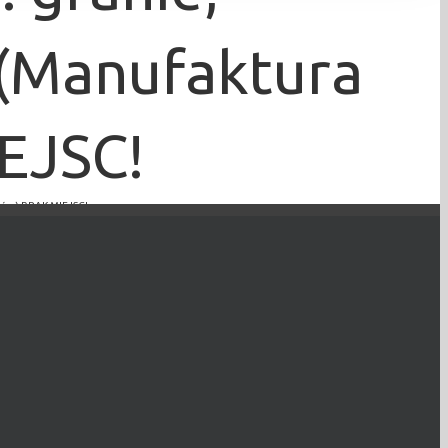
 (Manufaktura
EJSC!
łów) BRAK MIEJSC!