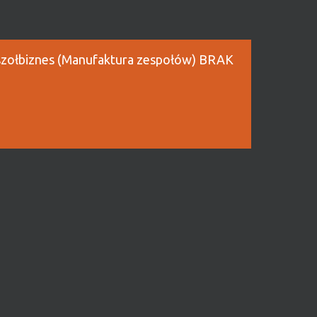
zołbiznes (Manufaktura zespołów) BRAK
 z wykładów, tym razem nastawiony na
otkamy się z ogólnopolskimi specjalistami
a w ramach „Manufaktury zespołów” –
ufaktura/
Kultury
(Rynek 43, wejście boczne z