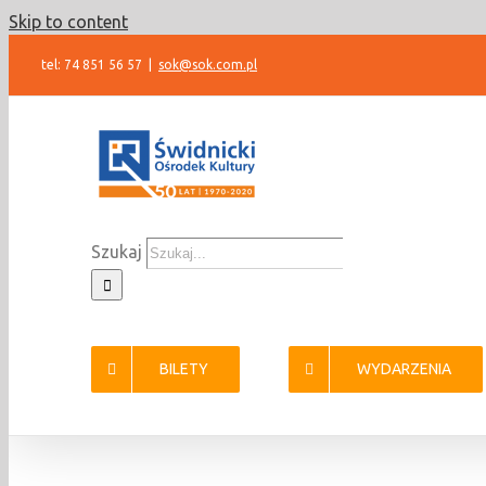
Skip to content
tel: 74 851 56 57
|
sok@sok.com.pl
Szukaj
BILETY
WYDARZENIA