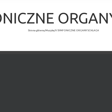
ONICZNE ORGAN
Strona główna
/
Muzyka
/
V SYMFONICZNE ORGANY SCHLAGA
×
MINĘŁO.