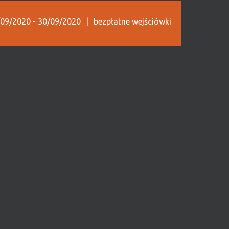
/09/2020
-
30/09/2020
|
bezpłatne wejściówki
ego świata
o 4 tysięcy piszczałek… Największe organy
irmy Schlag&Söhne z 1909 roku stanowią
umentów w regionie przede wszystkim
yciągają wybitnych organistów z całego
anów Schlag znana jest w wielu krajach.
piąty program cyklu „Symfoniczne Organy
Zuzanna i Maciej Batorowie
(duet