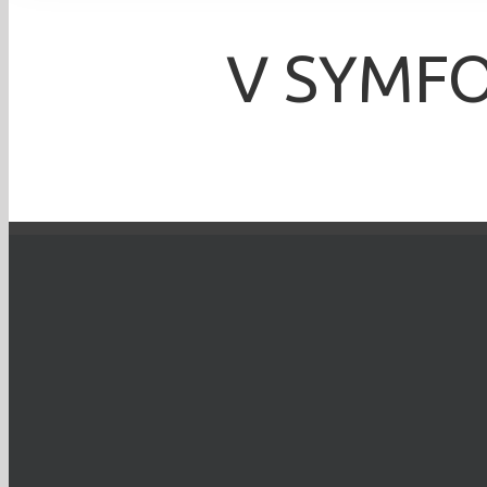
V SYMF
Krzysztof Dix
TO WYDARZENIE 