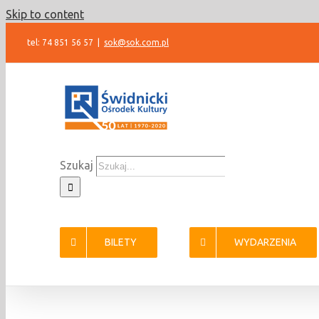
Skip to content
tel: 74 851 56 57
|
sok@sok.com.pl
Szukaj
BILETY
WYDARZENIA