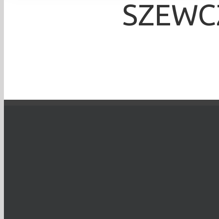
SZEWC
Krzysztof Dix
TO WYDARZENIE 