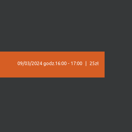
09/03/2024 godz.16:00
-
17:00
|
25zł
. Przed nim długa droga pełna przygód!
zkody, łatwo jest stracić zapał i energię.