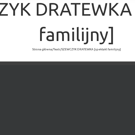
ZYK DRATEWKA [
familijny]
Strona główna
/
Teatr
/
SZEWCZYK DRATEWKA [spektakl familijny]
×
MINĘŁO.