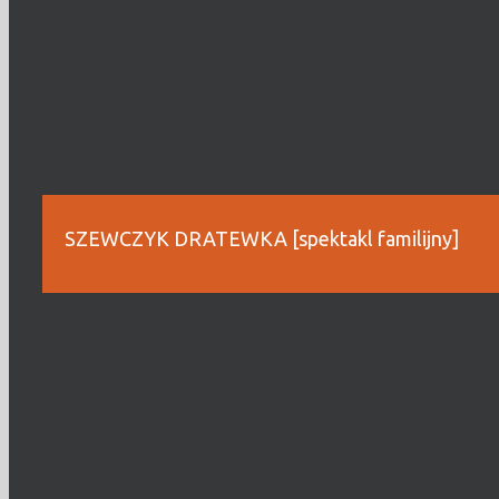
SZEWCZYK DRATEWKA [spektakl familijny]
KUP BILET
Oto on! Zupełnie zwykły – niezwykły Szewczyk Dratewka
Kiedy jednak na każdym zakręcie pojawiają się nowe przes