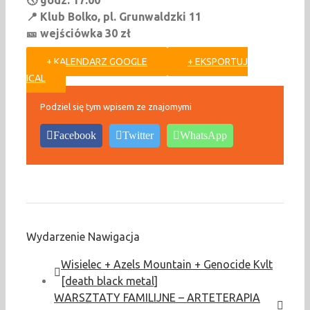
🕔 godz. 17:00
📍 Klub Bolko, pl. Grunwaldzki 11
🎫 wejściówka 30 zł
+ KALENDARZ GOOGLE
+ EKSPORTUJ
ICAL
Podziel się tym wpisem ze znajomymi
Facebook
Twitter
WhatsApp
Wydarzenie Nawigacja
Wisielec + Azels Mountain + Genocide Kvlt
[death black metal]
WARSZTATY FAMILIJNE – ARTETERAPIA