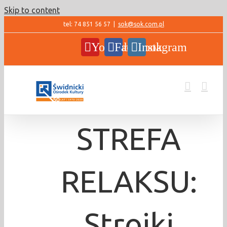
Skip to content
tel: 74 851 56 57
|
sok@sok.com.pl
YouTube
Facebook
Instagram
STREFA
RELAKSU:
Stroiki