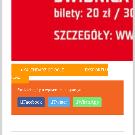
+ KALENDARZ GOOGLE
+ EKSPORTUJ
ICAL
Podziel się tym wpisem ze znajomymi
Facebook
Twitter
WhatsApp