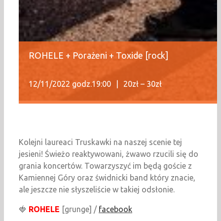
ROHELE + Porażeni + Toxide [rock]
12/11/2022 godz.19:00
|
20zł – 30zł
Kolejni laureaci Truskawki na naszej scenie tej
jesieni! Świeżo reaktywowani, żwawo rzucili się do
grania koncertów. Towarzyszyć im będą goście z
Kamiennej Góry oraz świdnicki band który znacie,
ale jeszcze nie słyszeliście w takiej odsłonie.
🍓
ROHELE
[grunge] /
facebook