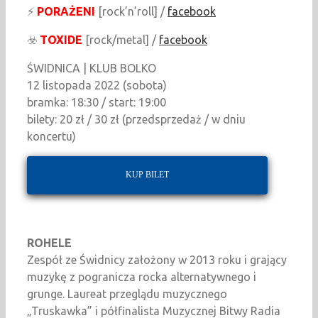
⚡
PORAŻENI
[rock’n’roll] /
facebook
☣️
TOXIDE
[rock/metal] /
facebook
ŚWIDNICA | KLUB BOLKO
12 listopada 2022 (sobota)
bramka: 18:30 / start: 19:00
bilety: 20 zł / 30 zł (przedsprzedaż / w dniu
koncertu)
KUP BILET
ROHELE
Zespół ze Świdnicy założony w 2013 roku i grający
muzykę z pogranicza rocka alternatywnego i
grunge. Laureat przeglądu muzycznego
„Truskawka” i półfinalista Muzycznej Bitwy Radia