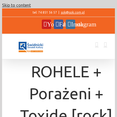
Skip to content
tel: 74 851 56 57
|
sok@sok.com.pl
YouTube
Facebook
Instagram
ROHELE +
Porażeni +
Toxide [rock]