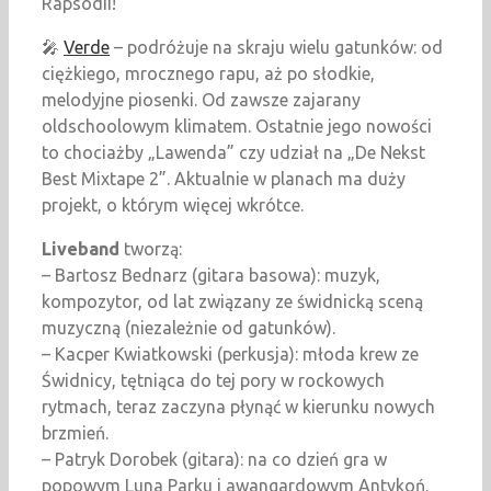
Rapsodii!
🎤
Verde
– podróżuje na skraju wielu gatunków: od
ciężkiego, mrocznego rapu, aż po słodkie,
melodyjne piosenki. Od zawsze zajarany
oldschoolowym klimatem. Ostatnie jego nowości
to chociażby „Lawenda” czy udział na „De Nekst
Best Mixtape 2”. Aktualnie w planach ma duży
projekt, o którym więcej wkrótce.
Liveband
tworzą:
– Bartosz Bednarz (gitara basowa): muzyk,
kompozytor, od lat związany ze świdnicką sceną
muzyczną (niezależnie od gatunków).
– Kacper Kwiatkowski (perkusja): młoda krew ze
Świdnicy, tętniąca do tej pory w rockowych
rytmach, teraz zaczyna płynąć w kierunku nowych
brzmień.
– Patryk Dorobek (gitara): na co dzień gra w
popowym Luna Parku i awangardowym Antykoń.