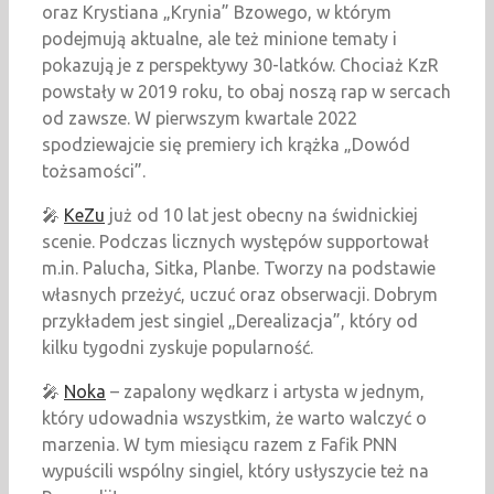
oraz Krystiana „Krynia” Bzowego, w którym
podejmują aktualne, ale też minione tematy i
pokazują je z perspektywy 30-latków. Chociaż KzR
powstały w 2019 roku, to obaj noszą rap w sercach
od zawsze. W pierwszym kwartale 2022
spodziewajcie się premiery ich krążka „Dowód
tożsamości”.
🎤
KeZu
już od 10 lat jest obecny na świdnickiej
scenie. Podczas licznych występów supportował
m.in. Palucha, Sitka, Planbe. Tworzy na podstawie
własnych przeżyć, uczuć oraz obserwacji. Dobrym
przykładem jest singiel „Derealizacja”, który od
kilku tygodni zyskuje popularność.
🎤
Noka
– zapalony wędkarz i artysta w jednym,
który udowadnia wszystkim, że warto walczyć o
marzenia. W tym miesiącu razem z Fafik PNN
wypuścili wspólny singiel, który usłyszycie też na