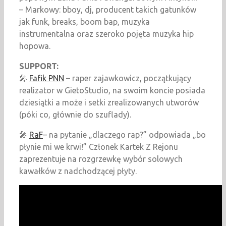
– Markowy: bboy, dj, producent takich gatunków
jak funk, breaks, boom bap, muzyka
instrumentalna oraz szeroko pojęta muzyka hip
hopowa.
SUPPORT:
🎤
Fafik PNN
– raper zajawkowicz, początkujący
realizator w GietoStudio, na swoim koncie posiada
dziesiątki a może i setki zrealizowanych utworów
(póki co, głównie do szuflady).
🎤
RaF
– na pytanie „dlaczego rap?” odpowiada „bo
płynie mi we krwi!” Członek Kartek Z Rejonu
zaprezentuje na rozgrzewkę wybór solowych
kawałków z nadchodzącej płyty.