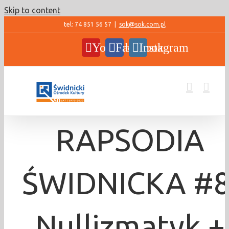
Skip to content
tel: 74 851 56 57
|
sok@sok.com.pl
YouTube
Facebook
Instagram
RAPSODIA
ŚWIDNICKA #8
Nullizmatyk +