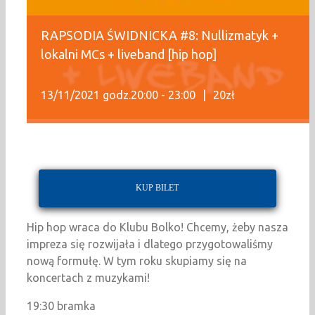
RAPSODIA ŚWIDNICKA #8: Nullizmatyk +
lokalni MCs + liveband [hip hop]
13/11/2021 godz.20:00
-
23:00
|
20zł
KUP BILET
Hip hop wraca do Klubu Bolko! Chcemy, żeby nasza
impreza się rozwijała i dlatego przygotowaliśmy
nową formułę. W tym roku skupiamy się na
koncertach z muzykami!
19:30 bramka