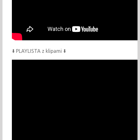
⬇️ PLAYLISTA z klipami ⬇️