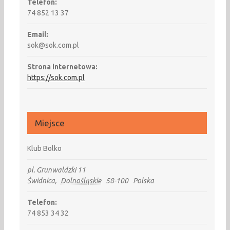
Telefon:
74 852 13 37
Email:
sok@sok.com.pl
Strona internetowa:
https://sok.com.pl
Miejsce
Klub Bolko
pl. Grunwaldzki 11
Świdnica
,
Dolnośląskie
58-100
Polska
Telefon:
74 853 34 32