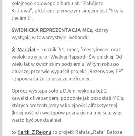
kolejnego solowego albumu pt. “Zabójcza
Królowa”, z którego pierwszym singlem jest “Sky is
the limit”.
ŚWIDNICKA REPREZENTACJA MCs
, którzy
wystąpią w towarzystwie livebandu:
🎤
Madział
– rocznik ’91, raper, freestylowiec oraz
wielokrotny juror Wielkiej Rapsodii Świdnickiej. Od
wielu lat w świdnickim podziemiu. W tym roku po
dłuższej przerwie wypuścił projekt „Rezerwowy EP”
i zapowiada że to jeszcze nie koniec.
Oprócz występu solo z DJem, wykona też 2
kawałki z livebandem, podobnie jak pozostali MC’s,
których prezentujemy w kolejności alfabetycznej
(kolejność ich występów poznacie na miejscu, więc
warto być punktualnie):
🎤
Kartki Z Rejonu
to projekt Rafała „Rafa” Bałosa