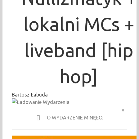
lokalni MCs +
liveband [hip
hop]
Bartosz Łabuda
×
TO WYDARZENIE MINĘŁO.