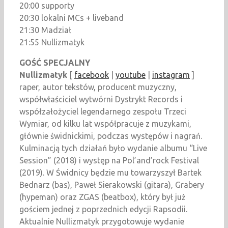
20:00 supporty
20:30 lokalni MCs + liveband
21:30 Madział
21:55 Nullizmatyk
GOŚĆ SPECJALNY
Nullizmatyk
[
facebook
|
youtube
|
instagram
]
raper, autor tekstów, producent muzyczny,
współwłaściciel wytwórni Dystrykt Records i
współzałożyciel legendarnego zespołu Trzeci
Wymiar, od kilku lat współpracuje z muzykami,
głównie świdnickimi, podczas występów i nagrań.
Kulminacją tych działań było wydanie albumu “Live
Session” (2018) i występ na Pol’and’rock Festival
(2019). W Świdnicy będzie mu towarzyszył Bartek
Bednarz (bas), Paweł Sierakowski (gitara), Grabery
(hypeman) oraz ZGAS (beatbox), który był już
gościem jednej z poprzednich edycji Rapsodii.
Aktualnie Nullizmatyk przygotowuje wydanie