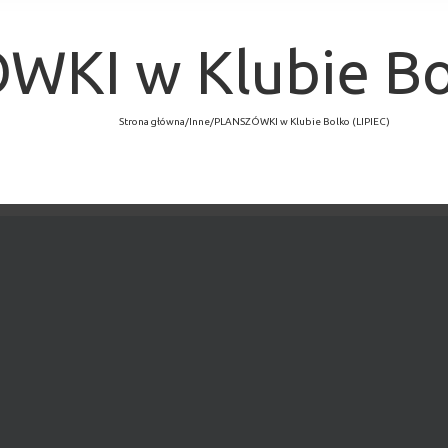
KI w Klubie Bol
Strona główna
/
Inne
/
PLANSZÓWKI w Klubie Bolko (LIPIEC)
×
MINĘŁO.