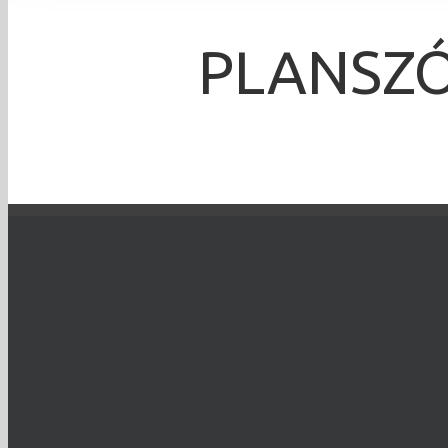
PLANSZÓW
Bartosz Łabuda
TO WYDARZENIE 