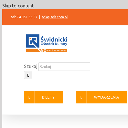
Skip to content
tel: 74 851 56 57
|
sok@sok.com.pl
Szukaj
BILETY
WYDARZENIA