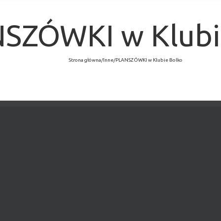
SZÓWKI w Klubi
Strona główna
/
Inne
/
PLANSZÓWKI w Klubie Bolko
×
MINĘŁO.