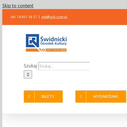
Skip to content
tel: 74 851 56 57
|
sok@sok.com.pl
Szukaj
BILETY
WYDARZENIA