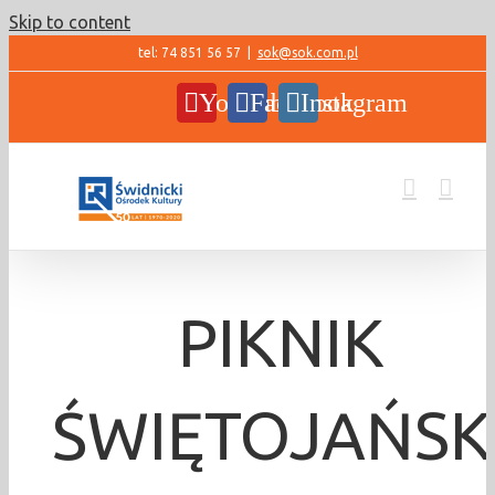
Skip to content
tel: 74 851 56 57
|
sok@sok.com.pl
YouTube
Facebook
Instagram
PIKNIK
ŚWIĘTOJAŃSK