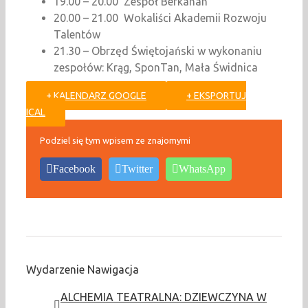
19.00 – 20.00 Zespół Berkanan
20.00 – 21.00 Wokaliści Akademii Rozwoju
Talentów
21.30 – Obrzęd Świętojański w wykonaniu
zespołów: Krąg, SponTan, Mała Świdnica
+ KALENDARZ GOOGLE
+ EKSPORTUJ
ICAL
Podziel się tym wpisem ze znajomymi
Facebook
Twitter
WhatsApp
Wydarzenie Nawigacja
ALCHEMIA TEATRALNA: DZIEWCZYNA W