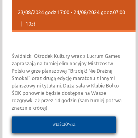
23/08/2024 godz.17:00
-
24/08/2024 godz.07:00
|
10zł
Świdnicki Ośrodek Kultury wraz z Lucrum Games
zapraszają na turniej eliminacyjny Mistrzostw
Polski w grze planszowej “Brzdęk! Nie Drażnij
Smoka!” oraz drugą edycję maratonu z innymi
planszowymi tytułami. Duża sala w Klubie Bolko
ŚOK ponownie będzie dostępna na Wasze
rozgrywki aż przez 14 godzin (sam turniej potrwa
znacznie krócej).
WEJŚCIÓWKI