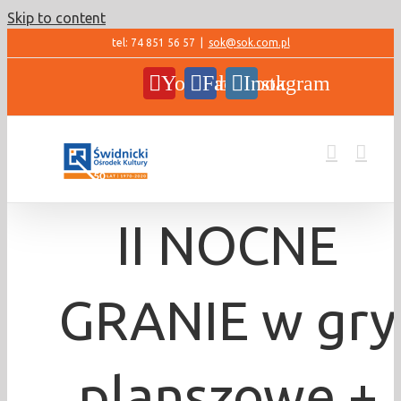
Skip to content
tel: 74 851 56 57
|
sok@sok.com.pl
YouTube
Facebook
Instagram
II NOCNE
GRANIE w gry
planszowe +