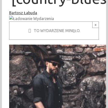
Bartosz Łabuda
×
TO WYDARZENIE MINĘŁO.