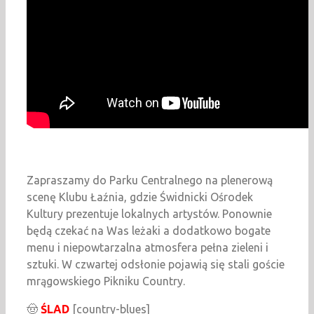
Zapraszamy do Parku Centralnego na plenerową
scenę Klubu Łaźnia, gdzie Świdnicki Ośrodek
Kultury prezentuje lokalnych artystów. Ponownie
będą czekać na Was leżaki a dodatkowo bogate
menu i niepowtarzalna atmosfera pełna zieleni i
sztuki. W czwartej odsłonie pojawią się stali goście
mrągowskiego Pikniku Country.
🤠
ŚLAD
[country-blues]