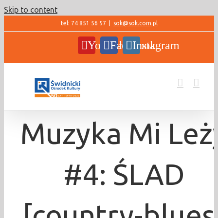
Skip to content
tel: 74 851 56 57
|
sok@sok.com.pl
YouTube
Facebook
Instagram
Muzyka Mi Leż
#4: ŚLAD
[country-blues