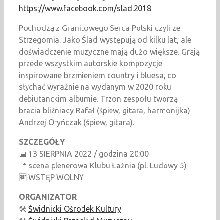
https://www.facebook.com/slad.2018
Pochodzą z Granitowego Serca Polski czyli ze
Strzegomia. Jako Ślad występują od kilku lat, ale
doświadczenie muzyczne mają dużo większe. Grają
przede wszystkim autorskie kompozycje
inspirowane brzmieniem country i bluesa, co
słychać wyraźnie na wydanym w 2020 roku
debiutanckim albumie. Trzon zespołu tworzą
bracia bliźniacy Rafał (śpiew, gitara, harmonijka) i
Andrzej Oryńczak (śpiew, gitara).
SZCZEGÓŁY
📅 13 SIERPNIA 2022 / godzina 20:00
📍 scena plenerowa Klubu Łaźnia (pl. Ludowy 5)
🆓 WSTĘP WOLNY
ORGANIZATOR
🛠️
Świdnicki Ośrodek Kultury