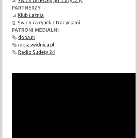
🛠️
Świdnicki Przegląd Muzyczny
PARTNERZY
🤝
Klub Łaźnia
🤝
Świdnica rynek z tradycjami
PATRONI MEDIALNI
🗞️
doba.pl
🗞️
mojaswidnica.pl
🗞️
Radio Sudety 24