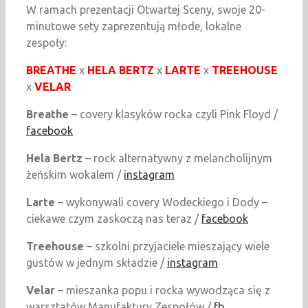
W ramach prezentacji Otwartej Sceny, swoje 20-
minutowe sety zaprezentują młode, lokalne
zespoły:
BREATHE
x
HELA BERTZ
x
LARTE
x
TREEHOUSE
x
VELAR
Breathe
– covery klasyków rocka czyli Pink Floyd /
facebook
Hela Bertz
– rock alternatywny z melancholijnym
żeńskim wokalem /
instagram
Larte
– wykonywali covery Wodeckiego i Dody –
ciekawe czym zaskoczą nas teraz /
facebook
Treehouse
– szkolni przyjaciele mieszający wiele
gustów w jednym składzie /
instagram
Velar
– mieszanka popu i rocka wywodząca się z
warsztatów Manufaktury Zespołów /
fb