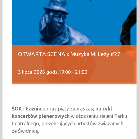
OTWARTA SCENA x Muzyka Mi Leży #27
3 lipca 2026 godz.19:00
-
21:00
ŚOK
i
Łaźnia
po raz piąty zapraszają na
cykl
koncertów plenerowych
w otoczeniu zieleni Parku
Centralnego, prezentujących artystów związanych
ze Świdnicą.