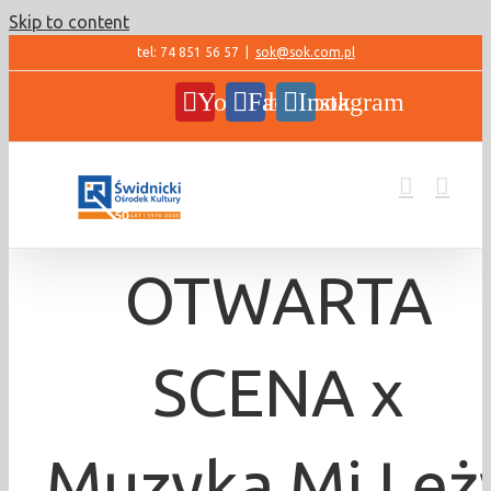
Skip to content
tel: 74 851 56 57
|
sok@sok.com.pl
YouTube
Facebook
Instagram
OTWARTA
SCENA x
Muzyka Mi Leż