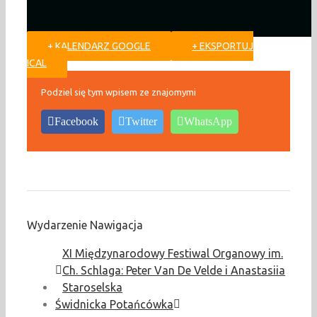
+ KALENDARZ GOOGLE
+ EKSPORTUJ
ICAL
Podziel się tym wpisem ze znajomymi
Facebook
Twitter
WhatsApp
Wydarzenie Nawigacja
XI Międzynarodowy Festiwal Organowy im.
Ch. Schlaga: Peter Van De Velde i Anastasiia
Staroselska
Świdnicka Potańcówka