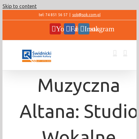
Skip to content
tel: 74 851 56 57
|
sok@sok.com.pl
YouTube
Facebook
Instagram
Muzyczna
Altana: Studio
Wokalne