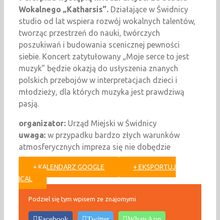
Wokalnego „Katharsis”.
Działające w Świdnicy
studio od lat wspiera rozwój wokalnych talentów,
tworząc przestrzeń do nauki, twórczych
poszukiwań i budowania scenicznej pewności
siebie. Koncert zatytułowany „Moje serce to jest
muzyk” będzie okazją do usłyszenia znanych
polskich przebojów w interpretacjach dzieci i
młodzieży, dla których muzyka jest prawdziwą
pasją.
organizator:
Urząd Miejski w Świdnicy
uwaga:
w przypadku bardzo złych warunków
atmosferycznych impreza się nie dobędzie
+ KALENDARZ GOOGLE
+ EKSPORTUJ
ICAL
Podziel się tym wpisem ze znajomymi
Facebook
Twitter
WhatsApp