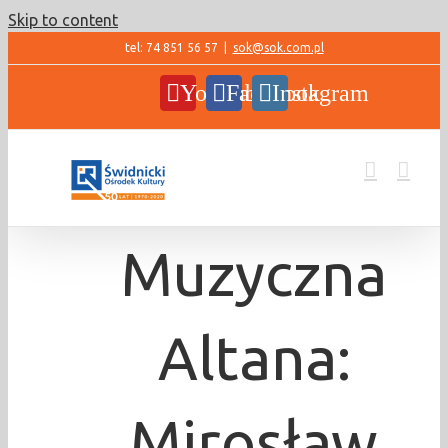
Skip to content
tel: 74 851 56 57
|
sok@sok.com.pl
YouTube
Facebook
Instagram
Muzyczna
Altana:
Mirosław