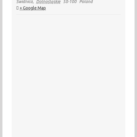
Świdnica
,
Dolnośląskie
58-100
Poland
+ Google Map