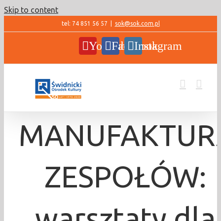
Skip to content
tel: 74 851 56 57
|
sok@sok.com.pl
YouTube
Facebook
Instagram
MANUFAKTUR
ZESPOŁÓW:
warsztaty dla