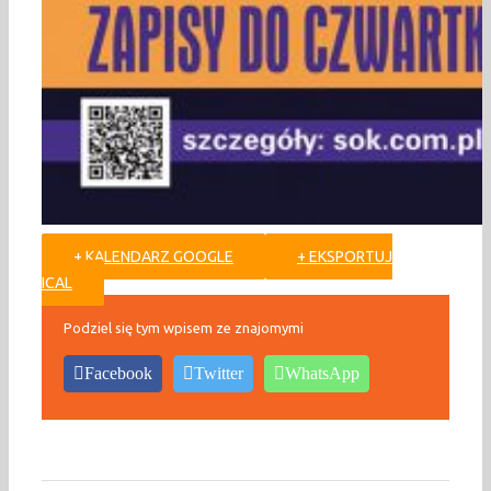
+ KALENDARZ GOOGLE
+ EKSPORTUJ
ICAL
Podziel się tym wpisem ze znajomymi
Facebook
Twitter
WhatsApp