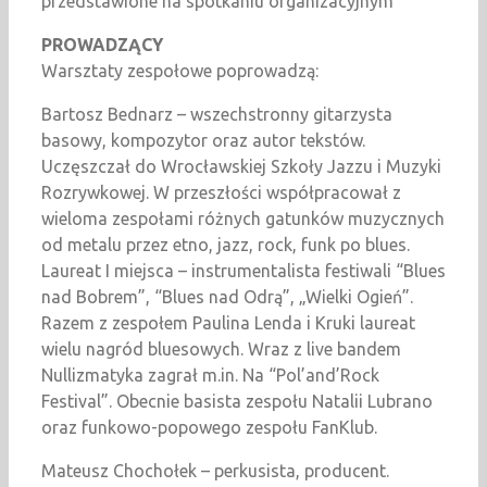
przedstawione na spotkaniu organizacyjnym
PROWADZĄCY
Warsztaty zespołowe poprowadzą:
Bartosz Bednarz – wszechstronny gitarzysta
basowy, kompozytor oraz autor tekstów.
Uczęszczał do Wrocławskiej Szkoły Jazzu i Muzyki
Rozrywkowej. W przeszłości współpracował z
wieloma zespołami różnych gatunków muzycznych
od metalu przez etno, jazz, rock, funk po blues.
Laureat I miejsca – instrumentalista festiwali “Blues
nad Bobrem”, “Blues nad Odrą”, „Wielki Ogień”.
Razem z zespołem Paulina Lenda i Kruki laureat
wielu nagród bluesowych. Wraz z live bandem
Nullizmatyka zagrał m.in. Na “Pol’and’Rock
Festival”. Obecnie basista zespołu Natalii Lubrano
oraz funkowo-popowego zespołu FanKlub.
Mateusz Chochołek – perkusista, producent.