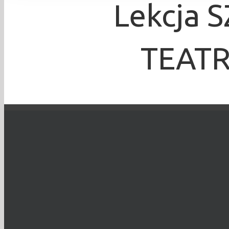
Lekcja 
TEATRZ
Krzysztof Dix
TO WYDARZENIE 