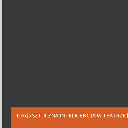
Lekcja SZTUCZNA INTELIGENCJA W TEATRZE | p