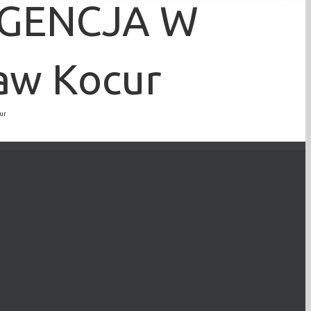
IGENCJA W
ław Kocur
ur