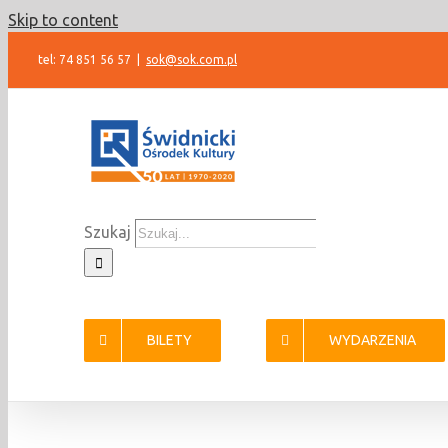
Skip to content
tel: 74 851 56 57
|
sok@sok.com.pl
Szukaj
BILETY
WYDARZENIA