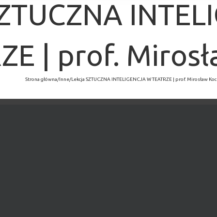
SZTUCZNA INTEL
E | prof. Miros
Strona główna
/
Inne
/
Lekcja SZTUCZNA INTELIGENCJA W TEATRZE | prof. Mirosław Koc
×
MINĘŁO.