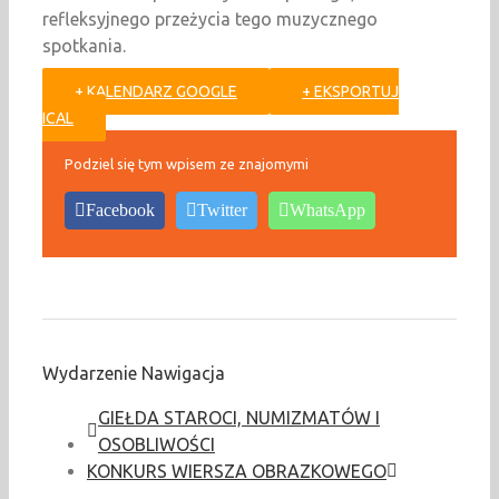
refleksyjnego przeżycia tego muzycznego
spotkania.
+ KALENDARZ GOOGLE
+ EKSPORTUJ
ICAL
Podziel się tym wpisem ze znajomymi
Facebook
Twitter
WhatsApp
Wydarzenie Nawigacja
GIEŁDA STAROCI, NUMIZMATÓW I
OSOBLIWOŚCI
KONKURS WIERSZA OBRAZKOWEGO