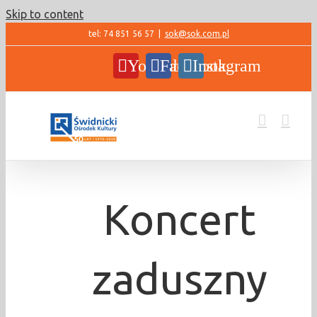
Skip to content
tel: 74 851 56 57
|
sok@sok.com.pl
YouTube
Facebook
Instagram
Koncert
zaduszny