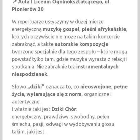
📍 Aula I Liceum Ogólnokształcącego, ul.
Pionierów 30
W repertuarze usłyszymy w dużej mierze
energetyczną
muzykę gospel
,
pieśni afrykańskie
,
których oczywiście nie może na takim koncercie
zabraknąć, a także
autorskie kompozycje
tworzone specjalnie dla tego zespołu – które mogą
powstać tylko tam, gdzie muzyka wyrasta z relacji i
spotkania. Nie zabraknie też
instrumentalnych
niespodzianek
.
Słowo
„dziki”
oznacza to, co
nieoswojone
,
pełne
życia
,
wyłamujące się z norm
, organiczne i
autentyczne.
I właśnie taki jest
Dziki Chór
:
energetyczny, prawdziwy, swobodny, pełen
śmiechu, pasji, odwagi w wydobywaniu głosu
takim, jaki jest.