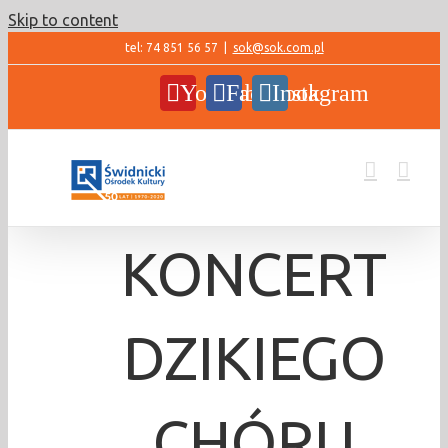
Skip to content
tel: 74 851 56 57
|
sok@sok.com.pl
YouTube
Facebook
Instagram
KONCERT
DZIKIEGO
CHÓRU