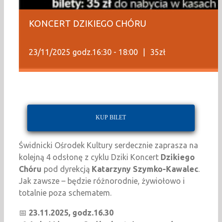
KONCERT DZIKIEGO CHÓRU
23/11/2025 godz.16:30
-
18:00
|
35zł
KUP BILET
Świdnicki Ośrodek Kultury serdecznie zaprasza na
kolejną 4 odsłonę z cyklu Dziki Koncert
Dzikiego
Chóru
pod dyrekcją
Katarzyny Szymko-Kawalec
.
Jak zawsze – będzie różnorodnie, żywiołowo i
totalnie poza schematem.
📅
23.11.2025, godz.16.30