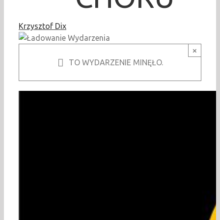
Krzysztof Dix
×
TO WYDARZENIE MINĘŁO.