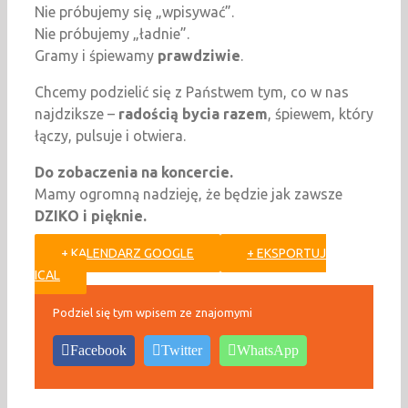
Nie próbujemy się „wpisywać”.
Nie próbujemy „ładnie”.
Gramy i śpiewamy
prawdziwie
.
Chcemy podzielić się z Państwem tym, co w nas
najdziksze –
radością bycia razem
, śpiewem, który
łączy, pulsuje i otwiera.
Do zobaczenia na koncercie.
Mamy ogromną nadzieję, że będzie jak zawsze
DZIKO i pięknie.
+ KALENDARZ GOOGLE
+ EKSPORTUJ
ICAL
Podziel się tym wpisem ze znajomymi
Facebook
Twitter
WhatsApp