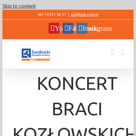
Skip to content
tel: 74 851 56 57
|
sok@sok.com.pl
YouTube
Facebook
Instagram
KONCERT
BRACI
KOZŁOWSKICH