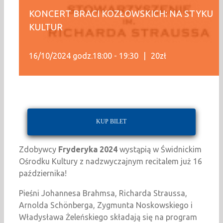
KONCERT BRACI KOZŁOWSKICH: NA STYKU
KULTUR
16/10/2024 godz.18:00
-
19:30
|
20zł
KUP BILET
Zdobywcy
Fryderyka 2024
wystąpią w Świdnickim
Ośrodku Kultury z nadzwyczajnym recitalem już 16
października!
Pieśni Johannesa Brahmsa, Richarda Straussa,
Arnolda Schönberga, Zygmunta Noskowskiego i
Władysława Żeleńskiego składają się na program