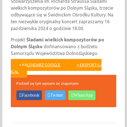
Stowarzyszenia im. Richarda Straussa Śladami
wielkich kompozytorów po Dolnym Śląsku, trzecie
odbywające się w Świdnickim Ośrodku Kultury. Na
ten niezwykle oryginalny koncert zapraszamy 16
października 2024 o godzinie 18.00.
Projekt
Śladami wielkich kompozytorów po
Dolnym Śląsku
dofinansowano z budżetu
Samorządu Województwa Dolnośląskiego.
+ KALENDARZ GOOGLE
+ EKSPORTUJ
ICAL
Podziel się tym wpisem ze znajomymi
Facebook
Twitter
WhatsApp