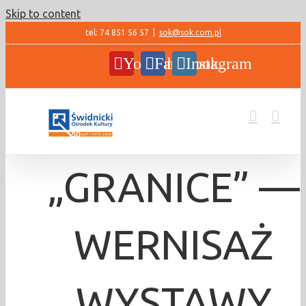
Skip to content
tel: 74 851 56 57
|
sok@sok.com.pl
YouTube
Facebook
Instagram
„GRANICE” —
WERNISAŻ
WYSTAWY