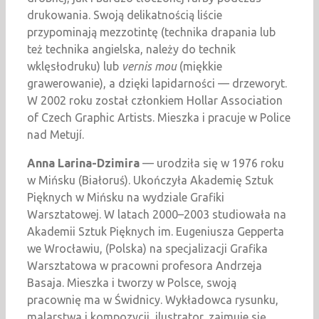
drukowania. Swoją delikatnością liście
przypominają mezzotintę (technika drapania lub
też technika angielska, należy do technik
wklęsłodruku) lub
vernis mou
(miękkie
grawerowanie), a dzięki lapidarności — drzeworyt.
W 2002 roku został członkiem Hollar Association
of Czech Graphic Artists. Mieszka i pracuje w Police
nad Metují.
Anna Larina-Dzimira
— urodziła się w 1976 roku
w Mińsku (Białoruś). Ukończyła Akademię Sztuk
Pięknych w Mińsku na wydziale Grafiki
Warsztatowej. W latach 2000–2003 studiowała na
Akademii Sztuk Pięknych im. Eugeniusza Gepperta
we Wrocławiu, (Polska) na specjalizacji Grafika
Warsztatowa w pracowni profesora Andrzeja
Basaja. Mieszka i tworzy w Polsce, swoją
pracownię ma w Świdnicy. Wykładowca rysunku,
malarstwa i kompozycji, ilustrator, zajmuje się