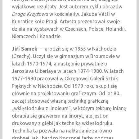
wyjątkowe rezultaty. Jest autorem cyklu obrazów
Droga Krzyżowa
w kościele św. Jakuba Větší w
Kunratice koło Pragi. Artysta prezentował swoje
dzieła na wystawach w Czechach, Polsce, Holandii,
Niemczech i Kanadzie.
Jiří Samek
— urodził się w 1955 w Náchodzie
(Czechy). Uczył się w gimnazjum w Broumovie w
latach 1970-1974, a następnie prywatnie u
Jaroslava Uiberlaya w latach 1974-1980. W latach
1977-1990 pracował w Okręgowej Galerii Sztuk
Pięknych w Náchodzie. Od 1979 roku skupił się
głównie na projektowaniu graficznym. Od lat 80.
zaczął stosować własną technikę graficzną
„wklęsłodruku z linoleum”, w którym tekturę lnianą
obrabia się grawerem na linoryt, ale jest on
drukowany z głębi jak techniką wklęsłodruku.
Technika ta pozwala na nakładanie zarówno
drobnej, jak i bardzo tłoczonej farby podczas