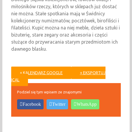
miłośników rzeczy, których w sklepach już dostać
nie można. Stałe spotkania mają w Świdnicy
kolekcjonerzy numizmatów, pocztówek, birofiliści i
filateliści. Kupić można na niej meble, dzieła sztuki i
biżuterię, stare zegary oraz akcesoria i części
służące do przywracania starym przedmiotom ich
dawnego blasku.
+ KALENDARZ GOOGLE
+ EKSPORTUJ
ICAL
Podziel się tym wpisem ze znajomymi
Facebook
Twitter
WhatsApp