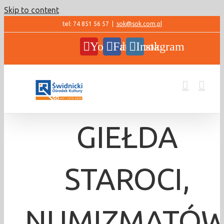
Skip to content
tel: 74 851 56 57
|
sok@sok.com.pl
YouTube
Facebook
Instagram
GIEŁDA
STAROCI,
NUMIZMATÓ