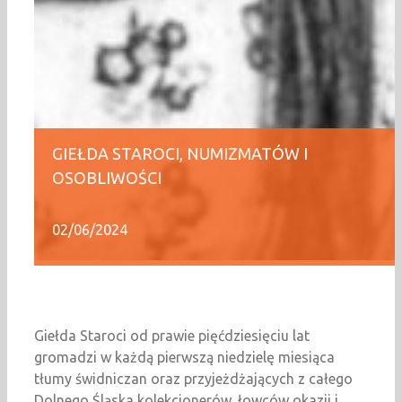
GIEŁDA STAROCI, NUMIZMATÓW I
OSOBLIWOŚCI
02/06/2024
Giełda Staroci od prawie pięćdziesięciu lat
gromadzi w każdą pierwszą niedzielę miesiąca
tłumy świdniczan oraz przyjeżdżających z całego
Dolnego Śląska kolekcjonerów, łowców okazji i